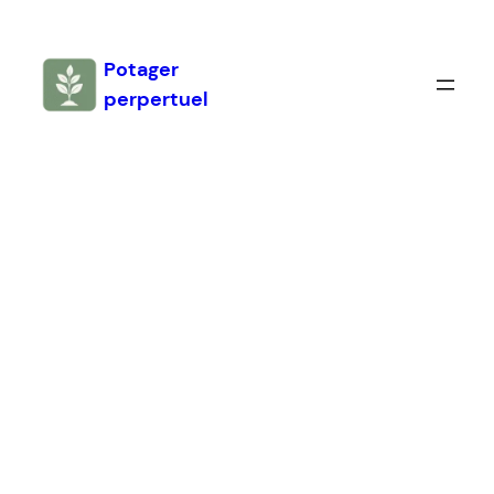
Aller
au
Potager
contenu
perpertuel