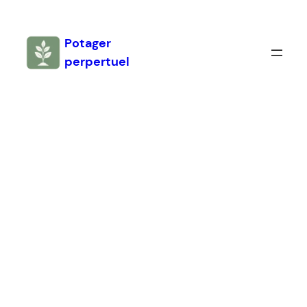
Aller
au
Potager
contenu
perpertuel