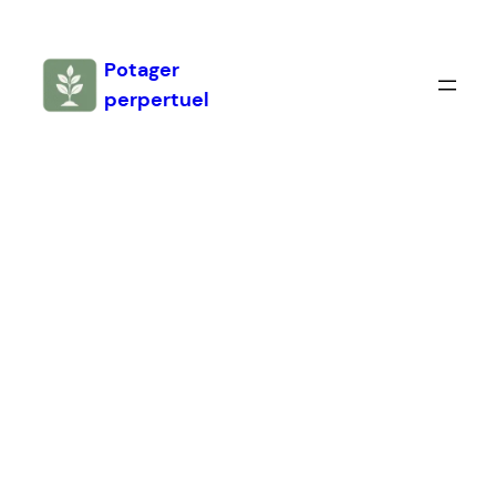
Aller
au
Potager
contenu
perpertuel