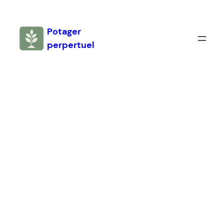
Aller
au
Potager
contenu
perpertuel