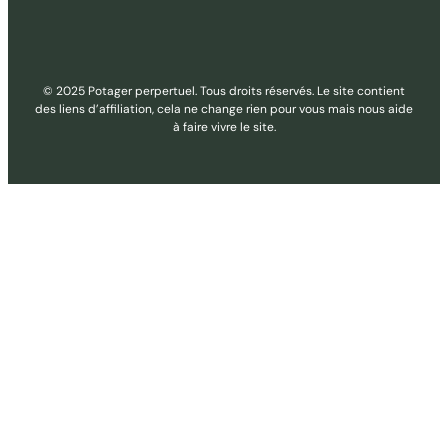
© 2025 Potager perpertuel. Tous droits réservés. Le site contient
des liens d’affiliation, cela ne change rien pour vous mais nous aide
à faire vivre le site.