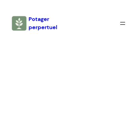
Aller
au
Potager
contenu
perpertuel