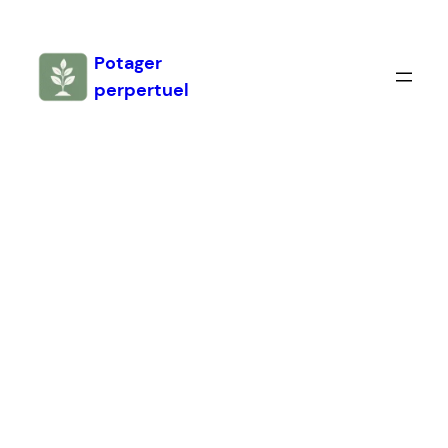
Aller
au
Potager
contenu
perpertuel