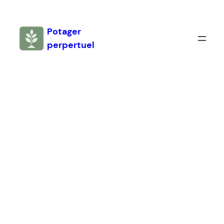
Aller
au
Potager
contenu
perpertuel