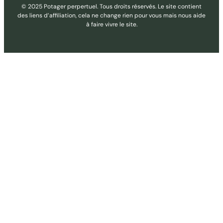
© 2025 Potager perpertuel. Tous droits réservés. Le site contient
des liens d’affiliation, cela ne change rien pour vous mais nous aide
à faire vivre le site.