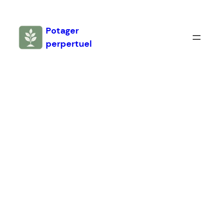
Aller
au
Potager
contenu
perpertuel