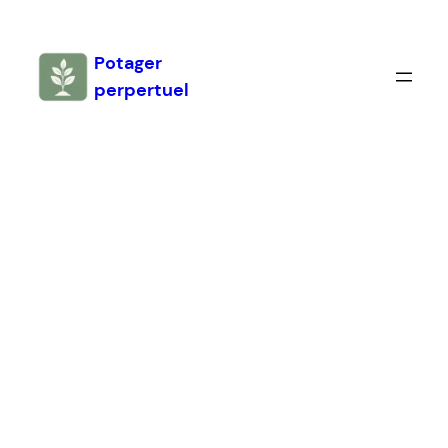
Aller
au
Potager
contenu
perpertuel