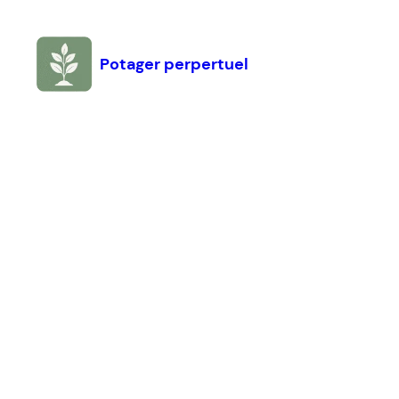
Aller
au
contenu
Potager perpertuel