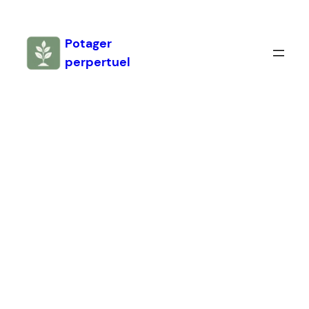
Aller
au
Potager
contenu
perpertuel