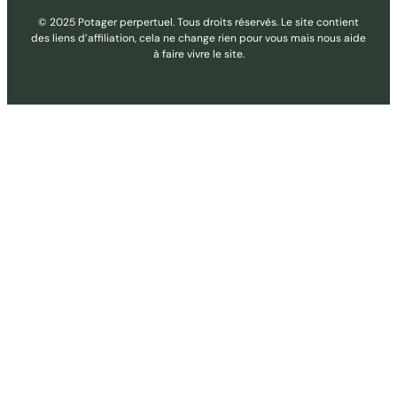
© 2025 Potager perpertuel. Tous droits réservés. Le site contient
des liens d’affiliation, cela ne change rien pour vous mais nous aide
à faire vivre le site.