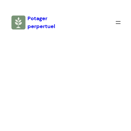
Aller
au
Potager
contenu
perpertuel