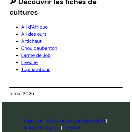
🔎 Découvrir les fiches de
cultures
Ail d’Afrique
Ail des ours
Artichaut
Chou daubenton
Larme de Job
Livèche
Topinambour
5 mai 2025
À propos
|
Politique de confidentialité
|
Mentions légales
|
Contact