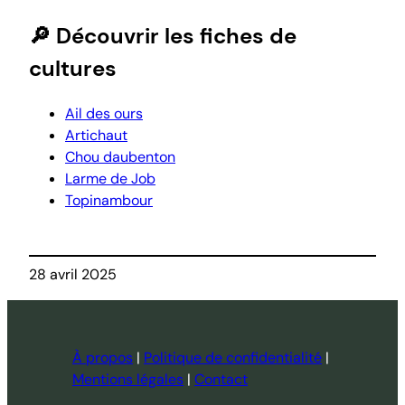
🔎 Découvrir les fiches de
cultures
Ail des ours
Artichaut
Chou daubenton
Larme de Job
Topinambour
28 avril 2025
À propos
|
Politique de confidentialité
|
Mentions légales
|
Contact