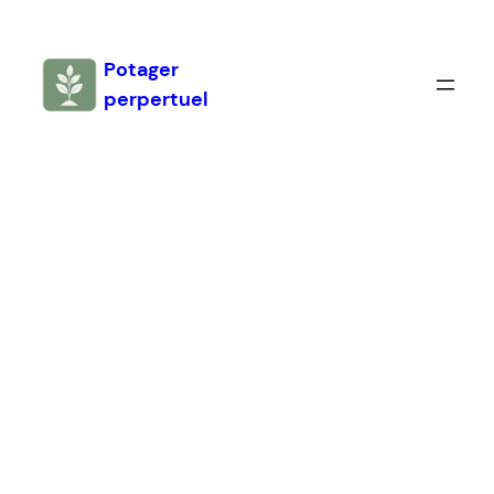
Aller
au
Potager
contenu
perpertuel