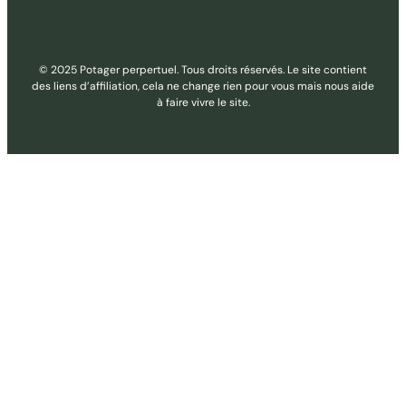
© 2025 Potager perpertuel. Tous droits réservés. Le site contient
des liens d’affiliation, cela ne change rien pour vous mais nous aide
à faire vivre le site.